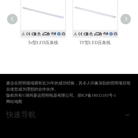
压条线
Te型LED压条线
TF型LED压条线
T
菱达在照明领域拥有近20年的成功经验，其令人印象深刻的照明项目组
合使您成为理想的合作伙伴。
版权所有©湖州菱达照明电器有限公司。
浙ICP备18032185号-1
网站地图
快速导航