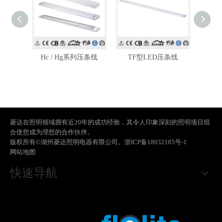
条线
Hc / Hg系列压条线
TF型LED压条线
T
菱达在照明领域拥有近20年的成功经验，其令人印象深刻的照明项目组
合使您成为理想的合作伙伴。
版权所有©湖州菱达照明电器有限公司。
浙ICP备18032185号-1
网站地图
快速导航